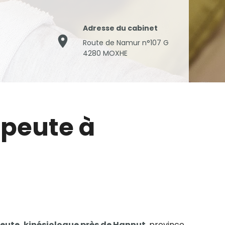
Adresse du cabinet
place
Route de Namur n°107 G
4280 MOXHE
apeute à
ute, kinésiologue près de Hannut
, province