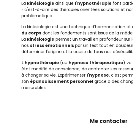
La
kinésiologie
ainsi que
l'hypnothérapie
font parti
» c'est-à-dire des thérapies orientées solutions et non
problématique.
La kinésiologie est une technique d'harmonisation et 
du corps
dont les fondements sont issus de la méde
La
kinésiologie
permet un travail en profondeur sur l
nos
stress émotionnels
par un test tout en douceur.
déterminer l'origine et la cause de tous nos déséquilib
L'hypnothérapie
(ou
hypnose thérapeutique
) va
état modifié de conscience, de contacter ses ressour
à changer sa vie. Expérimenter
l'hypnose
, c'est perm
son
épanouissement personnel
grâce à des chan
mesurables.
Me contacter