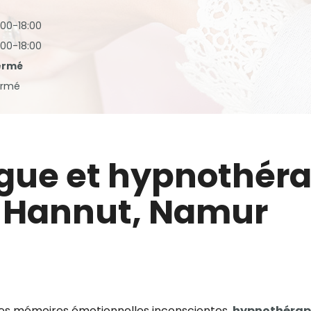
:00-18:00
:00-18:00
ermé
ermé
ogue et hypnothér
e Hannut, Namur
des mémoires émotionnelles inconscientes,
hypnothérape