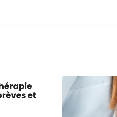
thérapie
brèves et