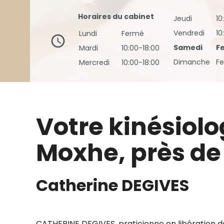
Horaires du cabinet
Jeudi
10
Vendredi
10
Lundi
Fermé
schedule
Samedi
F
Mardi
10:00-18:00
Dimanche
F
Mercredi
10:00-18:00
Votre kinésiol
Moxhe, près d
Catherine DEGIVES
CATHERINE DEGIVES, praticienne en libération 