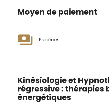
Moyen de paiement
payments
Espèces
Kinésiologie et Hypno
régressive : thérapies 
énergétiques